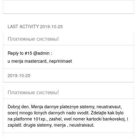
LAST ACTIVITY 2019-10-25
Платежные системы!
Reply to #15 @admin :
u menja mastercard, neprinimaet
2019-10-25
Платежные системы!
Dobryj den. Menja dannye plateznye sistemy, neustraivaut,
ocenj mnogo licnych dannych nado vvodit. Zdelajte kak bylo
na platforme 101xp., zashel, vvel nomer kartocki bankovskoj, i
zaplatil. drugie sistemy, menja , neustraivaut.