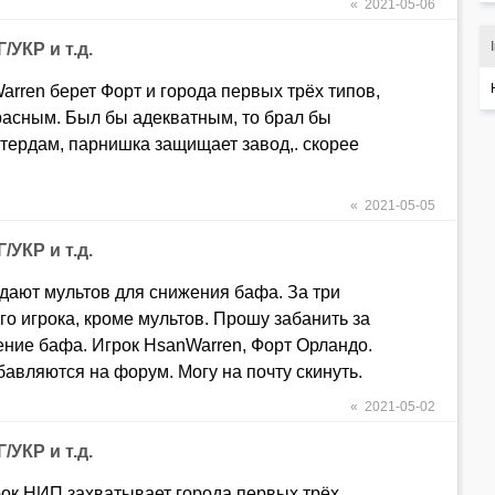
« 2021-05-06
/УКР и т.д.
arren берет Форт и города первых трёх типов,
красным. Был бы адекватным, то брал бы
тердам, парнишка защищает завод,. скорее
« 2021-05-05
/УКР и т.д.
дают мультов для снижения бафа. За три
го игрока, кроме мультов. Прошу забанить за
ение бафа. Игрок HsanWarren, Форт Орландо.
бавляются на форум. Могу на почту скинуть.
« 2021-05-02
/УКР и т.д.
рок НИП захватывает города первых трёх