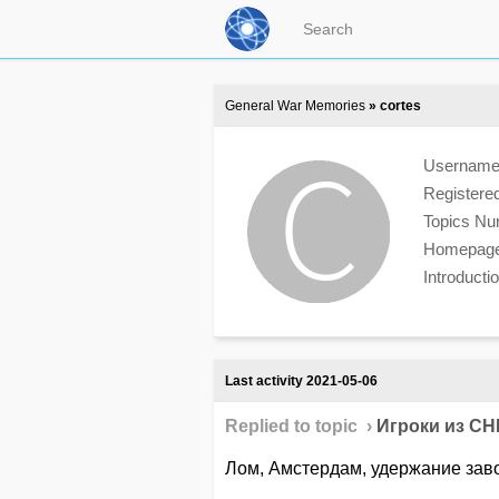
General War Memories
» cortes
Usernam
Registere
Topics N
Homepag
Introduct
Last activity 2021-05-06
Replied to topic ›
Игроки из СНГ
Лом, Амстердам, удержание завод