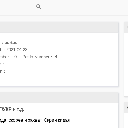
e：
cortes
d ：2021-04-23
umber：
0
Posts Number：
4
e：
ion：
/УКР и т.д.
а, скорее и захват. Скрин кидал.