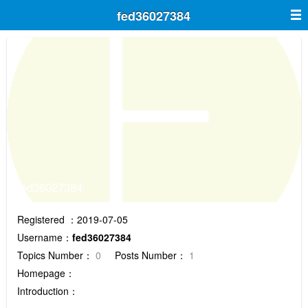
fed36027384
fed36027384
Registered ：2019-07-05
Username：
fed36027384
Topics Number：
0
Posts Number：
1
Homepage：
Introduction：