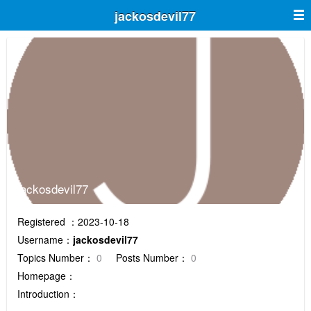
jackosdevil77
jackosdevil77
Registered ：2023-10-18
Username：
jackosdevil77
Topics Number：
0
Posts Number：
0
Homepage：
Introduction：