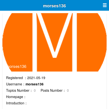
morses136
morses136
Registered ：2021-05-19
Username：
morses136
Topics Number：
0
Posts Number：
0
Homepage：
Introduction：